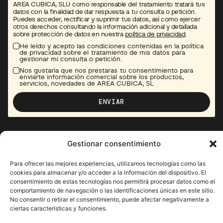
AREA CUBICA, SLU como responsable del tratamiento tratará tus
datos con la finalidad de dar respuesta a tu consulta o petición.
Puedes acceder, rectificar y suprimir tus datos, así como ejercer
otros derechos consultando la información adicional y detallada
sobre protección de datos en nuestra
política de privacidad
.
He leído y acepto las condiciones contenidas en la política
de privacidad sobre el tratamiento de mis datos para
gestionar mi consulta o petición.
Nos gustaría que nos prestaras tu consentimiento para
enviarte información comercial sobre los productos,
servicios, novedades de AREA CUBICA, SL
ENVIAR
Gestionar consentimiento
Para ofrecer las mejores experiencias, utilizamos tecnologías como las
Pol. Ind. Mas Llorenç, Par 2
cookies para almacenar y/o acceder a la información del dispositivo. El
17430, Santa Coloma de Farners
consentimiento de estas tecnologías nos permitirá procesar datos como el
Girona, España
comportamiento de navegación o las identificaciones únicas en este sitio.
comercial@areacubica.com
No consentir o retirar el consentimiento, puede afectar negativamente a
+34 972 84 23 00
ciertas características y funciones.
Política de privacidad
Política de cookies