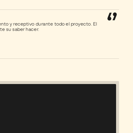
ACP
to y receptivo durante todo el proyecto. El
Mater
te su saber hacer.