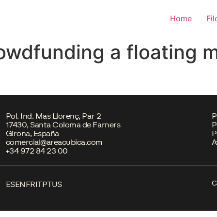
Home
Fil
rowdfunding a floating mi
Pol. Ind. Mas Llorenç, Par 2
P
17430, Santa Coloma de Farners
P
Girona, España
P
comercial@areacubica.com
A
+34 972 84 23 00
C
ES
EN
FR
IT
PT
US