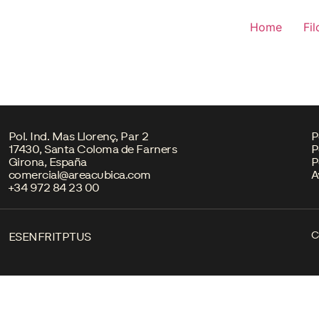
Home
Fil
Pol. Ind. Mas Llorenç, Par 2
P
17430, Santa Coloma de Farners
P
Girona, España
P
comercial@areacubica.com
A
+34 972 84 23 00
C
ES
EN
FR
IT
PT
US