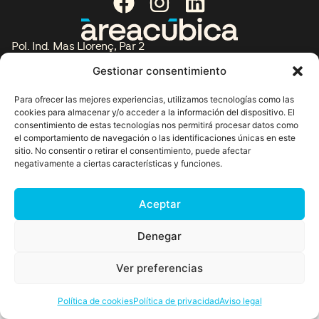
Pol. Ind. Mas Llorenç, Par 2
17430, Santa Coloma de Farners
Gestionar consentimiento
Girona, España
comercial@areacubica.com
+34 972 84 23 00
Para ofrecer las mejores experiencias, utilizamos tecnologías como las
Política de privacidad
cookies para almacenar y/o acceder a la información del dispositivo. El
Política de cookies
consentimiento de estas tecnologías nos permitirá procesar datos como
el comportamiento de navegación o las identificaciones únicas en este
Política de redes sociales
sitio. No consentir o retirar el consentimiento, puede afectar
Aviso Legal
negativamente a ciertas características y funciones.
ES
EN
FR
IT
PT
US
Copyright © 2026
Aceptar
Denegar
Ver preferencias
Política de cookies
Política de privacidad
Aviso legal